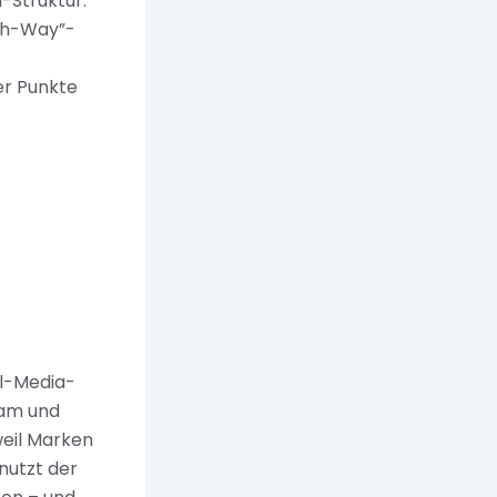
-Struktur.
ach-Way”-
er Punkte
al-Media-
ram und
weil Marken
nutzt der