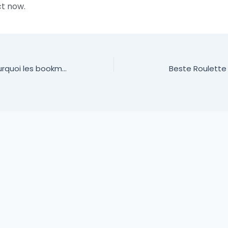
t now.
Bonus Volley : pourquoi les bookmakers français ne vous donnent plus rien
Beste Roulette