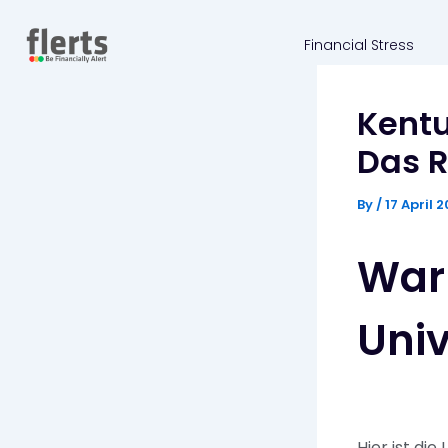
Skip
to
Financial Stress
content
Kentu
Das R
By
/
17 April 
War
Uni
Hier ist die