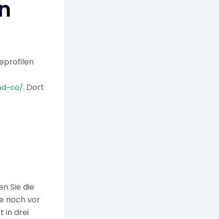
en
eprofilen
. Dort
nd-co/
n Sie die
ne noch vor
 in drei