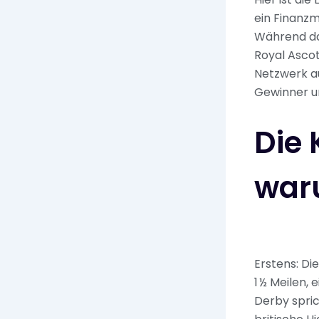
ein Finanzm
Während das
Royal Ascot
Netzwerk a
Gewinner un
Die 
waru
Erstens: Die
1 ½ Meilen,
Derby spric