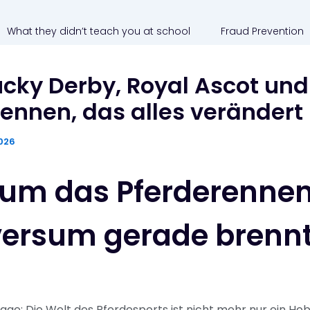
What they didn’t teach you at school
Fraud Prevention
cky Derby, Royal Ascot und
ennen, das alles verändert
2026
um das Pferderenne
versum gerade brenn
 Lage: Die Welt des Pferdesports ist nicht mehr nur ein Hobb