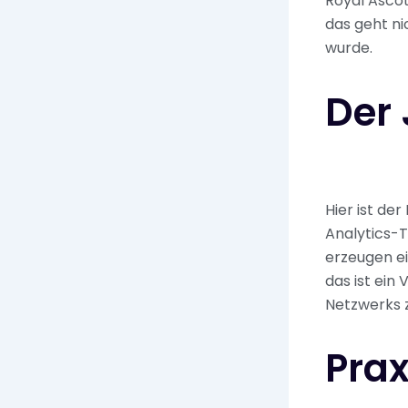
Royal Ascot
das geht ni
wurde.
Der 
Hier ist de
Analytics-T
erzeugen ei
das ist ein
Netzwerks z
Prax