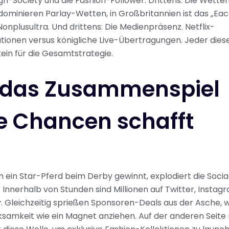
igh-Society und die Fashion-Follower. Drittens: Die Wetten
dominieren Parlay-Wetten, in Großbritannien ist das „E
Nonplusultra. Und drittens: Die Medienpräsenz. Netflix-
ionen versus königliche Live-Übertragungen. Jeder dies
stein für die Gesamtstrategie.
 das Zusammenspiel
e Chancen schafft
 ein Star-Pferd beim Derby gewinnt, explodiert die Soci
 Innerhalb von Stunden sind Millionen auf Twitter, Instag
v. Gleichzeitig sprießen Sponsoren-Deals aus der Asche, 
samkeit wie ein Magnet anziehen. Auf der anderen Seite 