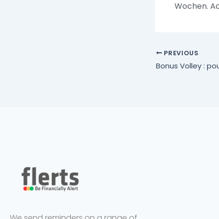
Wochen. Ac
PREVIOUS
We send reminders on a range of