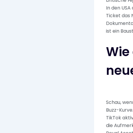
britische H
In den USA 
Ticket das 
Dokumentat
ist ein Bau
Wie
neu
Schau, wenn
Buzz-Kurve.
TikTok akti
die Aufmerk