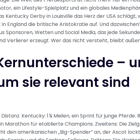
otor, ein Lifestyle-Spielplatz und ein globales Medienph
 Kentucky Derby in Louisville das Herz der USA schlägt, w
 in England die britische Aristokratie auf. Und dazwischen
us Sponsoren, Wetten und Social Media, das jede Sekund
d Verlierer erzeugt. Wer das nicht versteht, bleibt außen
Kernunterschiede – 
m sie relevant sind
 Distanz. Kentucky: 1 ¼ Meilen, ein Sprint für junge Pferde. 
 ein Marathon für etablierte Champions. Zweitens: Die Ziel
ht den amerikanischen „Big-Spender” an, der Ascot lockt