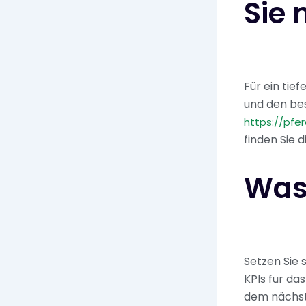
Sie 
Für ein tie
und den bes
https://pfe
finden Sie 
Was 
Setzen Sie 
KPIs für da
dem nächste