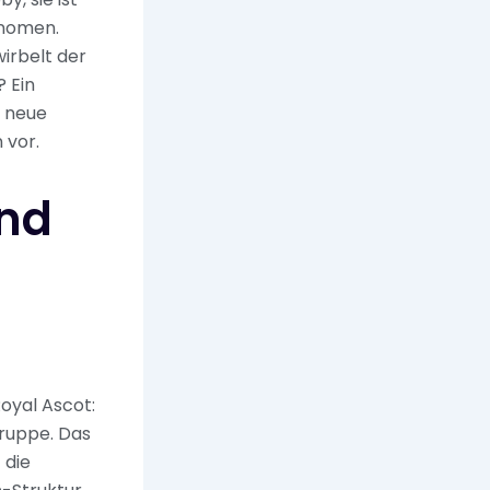
änomen.
irbelt der
? Ein
e neue
 vor.
und
Royal Ascot:
gruppe. Das
 die