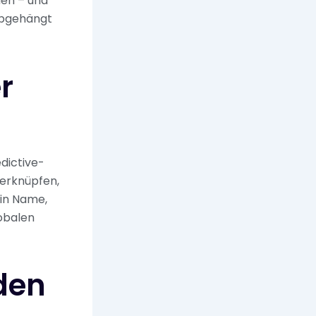
hen – und
 abgehängt
r
edictive-
verknüpfen,
ein Name,
lobalen
 den