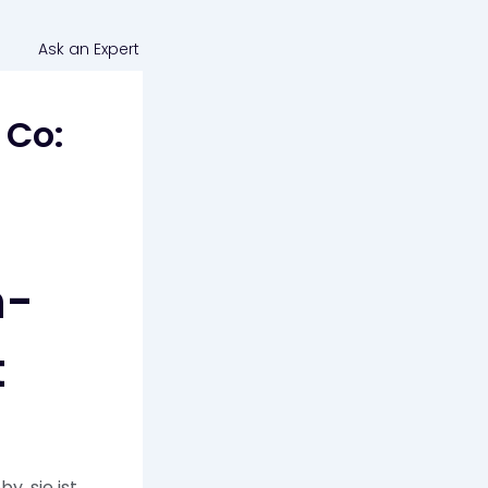
Ask an Expert
 Co:
n-
t
y, sie ist