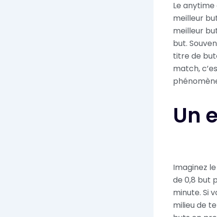
Le anytime 
meilleur but
meilleur bu
but. Souvent
titre de bu
match, c’es
phénomènes
Un 
Imaginez le
de 0,8 but 
minute. Si v
milieu de t