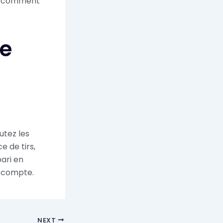
e comment
de
utez les
 de tirs,
pari en
ui compte.
NEXT