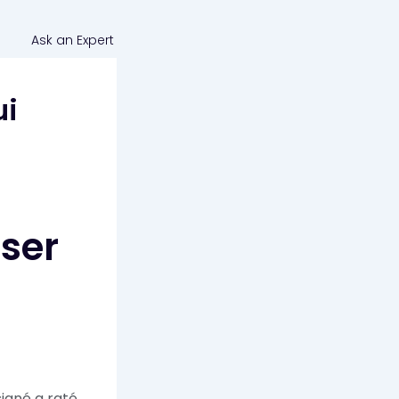
Ask an Expert
ui
oser
igné a raté