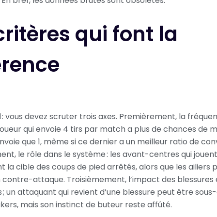
. En bref, les données brutes sont obsolètes.
critères qui font la
érence
l : vous devez scruter trois axes. Premièrement, la fréquen
 joueur qui envoie 4 tirs par match a plus de chances de 
envoie que 1, même si ce dernier a un meilleur ratio de con
t, le rôle dans le système : les avant-centres qui jouent
t la cible des coups de pied arrêtés, alors que les ailiers
 contre-attaque. Troisièmement, l’impact des blessures 
 ; un attaquant qui revient d’une blessure peut être sous
ers, mais son instinct de buteur reste affûté.