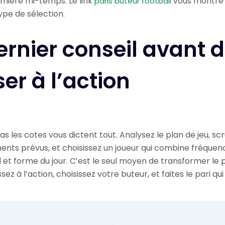
mière mi-temps. Le link
vous montr
paris buteur football
type de sélection.
ernier conseil avant 
er à l’action
as les cotes vous dictent tout. Analysez le plan de jeu, scr
ts prévus, et choisissez un joueur qui combine fréquence
l et forme du jour. C’est le seul moyen de transformer le 
ssez à l’action, choisissez votre buteur, et faites le pari q