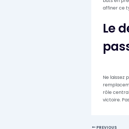
buts en pre
affiner ce 
Le d
pass
Ne laissez p
remplacemen
rôle centra
victoire. Pa
PREVIOUS