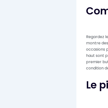
Comm
Regardez le
montre des 
occasions p
haut sont p
premier but
condition d
Le p