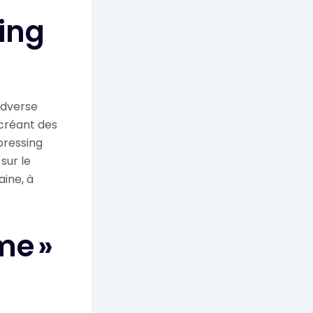
ing
adverse
 créant des
pressing
sur le
ine, à
me »