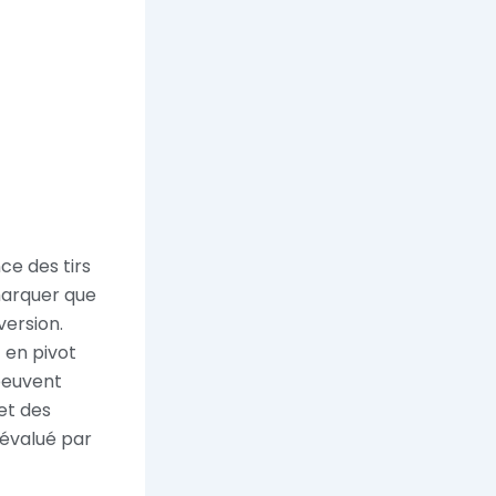
ce des tirs
marquer que
version.
 en pivot
 peuvent
et des
-évalué par