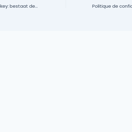
Buitenspel bij hockey: bestaat deze regel nog en wat zijn de details?