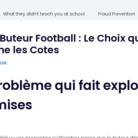
What they didn’t teach you at school
Fraud Prevention
 Buteur Football : Le Choix q
e les Cotes
2026
roblème qui fait expl
mises
éjà vu vos pronostics s’effondrer parce que le buteur dés