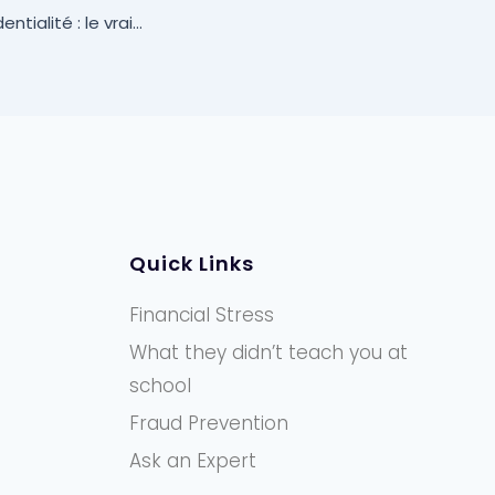
Politique de confidentialité : le vrai défi des données
Quick Links
Financial Stress
What they didn’t teach you at
school
Fraud Prevention
Ask an Expert