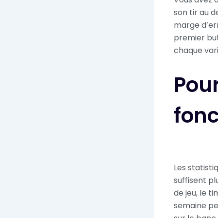
son tir au d
marge d’err
premier but
chaque vari
Pour
fonc
Les statist
suffisent pl
de jeu, le 
semaine peu