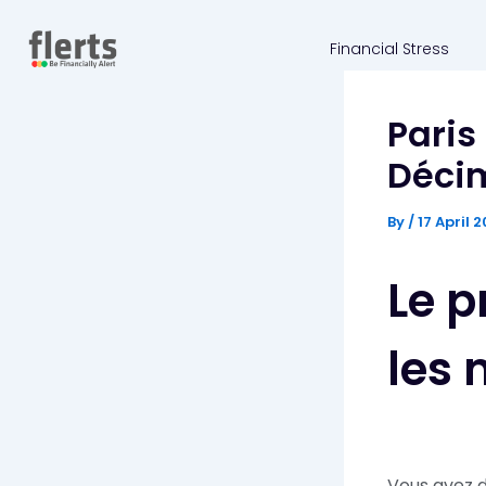
Skip
to
Financial Stress
content
Paris
Décim
By
/
17 April 
Le p
les 
Vous avez d