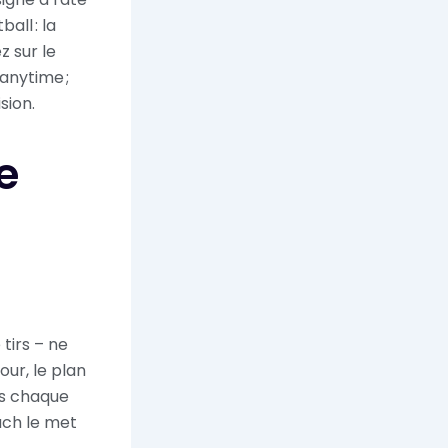
all : la
z sur le
anytime ;
sion.
e
tirs – ne
our, le plan
rs chaque
ach le met