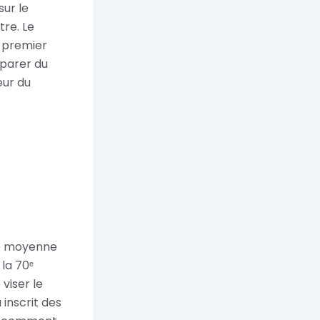
sur le
tre. Le
e premier
mparer du
eur du
ne moyenne
la 70ᵉ
 viser le
 inscrit des