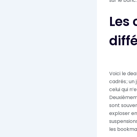
sur le banc
Les 
diff
Voici le dea
cadrés ; un
celui qui n’
Deuxièmemen
sont souven
exploser en
suspensions
les bookmak